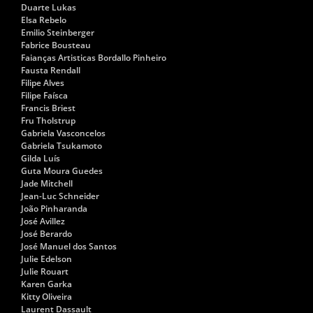
Duarte Lukas
Elsa Rebelo
Emilio Steinberger
Fabrice Bousteau
Faianças Artisticas Bordallo Pinheiro
Fausta Rendall
Filipe Alves
Filipe Faísca
Francis Briest
Fru Tholstrup
Gabriela Vasconcelos
Gabriela Tsukamoto
Gilda Luís
Guta Moura Guedes
Jade Mitchell
Jean-Luc Schneider
João Pinharanda
José Avillez
José Berardo
José Manuel dos Santos
Julie Edelson
Julie Rouart
Karen Garka
Kitty Oliveira
Laurent Dassault