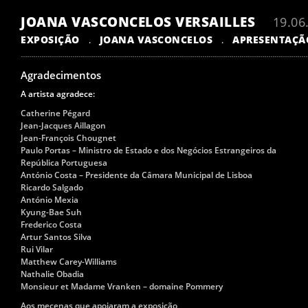
JOANA VASCONCELOS VERSAILLES
19.06
EXPOSIÇÃO
JOANA VASCONCELOS
APRESENTAÇÃ
.
.
Agradecimentos
A artista agradece:
Catherine Pégard
Jean-Jacques Aillagon
Jean-François Chougnet
Paulo Portas – Ministro de Estado e dos Negócios Estrangeiros da
República Portuguesa
António Costa – Presidente da Câmara Municipal de Lisboa
Ricardo Salgado
António Mexia
Kyung-Bae Suh
Frederico Costa
Artur Santos Silva
Rui Vilar
Matthew Carey-Williams
Nathalie Obadia
Monsieur et Madame Vranken – domaine Pommery
Aos mecenas que apoiaram a exposição