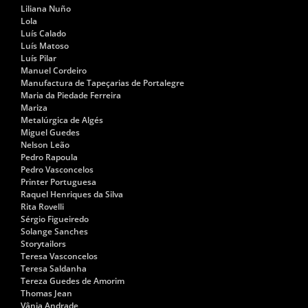
Liliana Nuño
Lola
Luís Calado
Luís Matoso
Luís Pilar
Manuel Cordeiro
Manufactura de Tapeçarias de Portalegre
Maria da Piedade Ferreira
Mariza
Metalúrgica de Algés
Miguel Guedes
Nelson Leão
Pedro Rapoula
Pedro Vasconcelos
Printer Portuguesa
Raquel Henriques da Silva
Rita Rovelli
Sérgio Figueiredo
Solange Sanches
Storytailors
Teresa Vasconcelos
Teresa Saldanha
Tereza Guedes de Amorim
Thomas Jean
Vânia Andrade