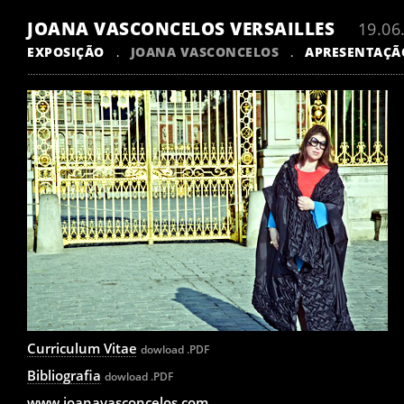
JOANA VASCONCELOS VERSAILLES
19.06
EXPOSIÇÃO
JOANA VASCONCELOS
APRESENTAÇÃ
.
.
Curriculum Vitae
dowload .PDF
Bibliografia
dowload .PDF
www.joanavasconcelos.com